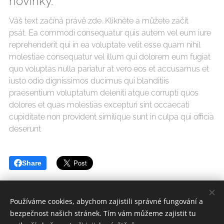
novinky.
Váš text začíná právě zde. Klikněte a můžete začít
psát. Ea commodi consequatur quis autem vel eum iure
reprehenderit qui in ea voluptate velit esse quam nihil
molestiae consequatur vel illum qui dolorem eum fugiat
quo voluptas nulla pariatur at vero eos et accusamus et
iusto odio dignissimos ducimus qui blanditiis
praesentium voluptatum deleniti atque corrupti quos
dolores et quas molestias excepturi sint occaecati
cupiditate non provident similique sunt in culpa qui officia
deserunt
Share
Používáme cookies, abychom zajistili správné fungování a
bezpečnost našich stránek. Tím vám můžeme zajistit tu